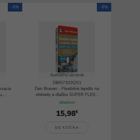
Rezanie, brúsenie a frézovanie
-8%
-8%
Zváranie a lepenie
Ohrievače a teplovzdušné pištole
všetky kategórie
ilustračný obrázok
DBI57103QS1
ovacia
Den Braven - Flexibilné lepidlo na
...
obklady a dlažbu SUPER FLEX...
skladom
15,98
€
DO KOŠÍKA