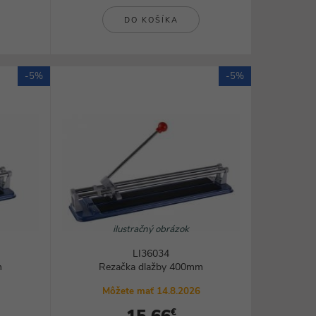
DO KOŠÍKA
-5%
-5%
ilustračný obrázok
LI36034
m
Rezačka dlažby 400mm
Môžete mať 14.8.2026
€