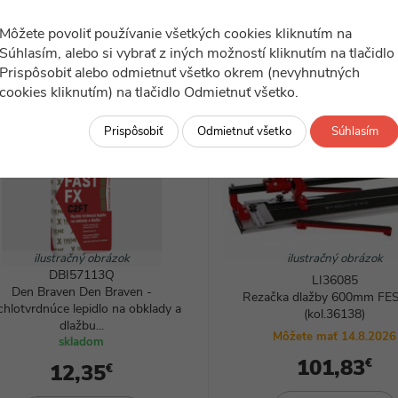
Môžete povoliť používanie všetkých cookies kliknutím na
Súhlasím, alebo si vybrať z iných možností kliknutím na tlačidlo
-8%
Prispôsobiť alebo odmietnuť všetko okrem (nevyhnutných
cookies kliknutím) na tlačidlo Odmietnuť všetko.
Prispôsobiť
Odmietnuť všetko
Súhlasím
ilustračný obrázok
ilustračný obrázok
DBI57113Q
LI36085
Den Braven Den Braven -
Rezačka dlažby 600mm FE
hlotvrdnúce lepidlo na obklady a
(kol.36138)
dlažbu...
Môžete mať 14.8.2026
skladom
101,83
€
12,35
€