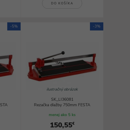
DO KOŠÍKA
-5%
-3%
ilustračný obrázok
SK_LI36081
ESTA
Rezačka dlažby 750mm FESTA
menej ako 5 ks
150,55
€