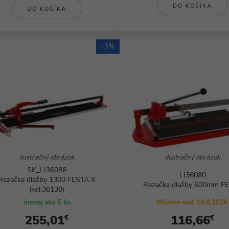
DO KOŠÍKA
DO KOŠÍKA
-3%
ilustračný obrázok
ilustračný obrázok
SK_LI36086
LI36080
Rezačka dlažby 1300 FESTA X
Rezačka dlažby 600mm F
(kol.36138)
menej ako 5 ks
Môžete mať 14.8.2026
255,01
116,66
€
€