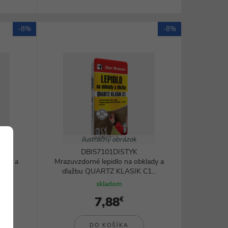
-8%
-8%
ilustračný obrázok
DBI57101DISTYK
lady a
Mrazuvzdorné lepidlo na obklady a
...
dlažbu QUARTZ KLASIK C1...
skladom
7,88
€
DO KOŠÍKA