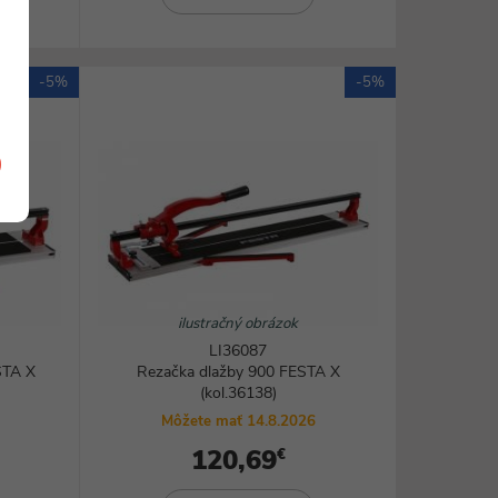
-5%
-5%
ilustračný obrázok
LI36087
STA X
Rezačka dlažby 900 FESTA X
(kol.36138)
Môžete mať 14.8.2026
120,69
€