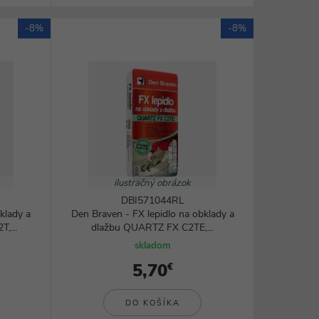
-8%
-8%
ilustračný obrázok
DBI571044RL
klady a
Den Braven - FX lepidlo na obklady a
,...
dlažbu QUARTZ FX C2TE,...
skladom
5,70
€
DO KOŠÍKA