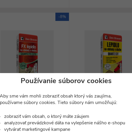
-8%
Používanie súborov cookies
ilustračný obrázok
ilustračný obrázok
DBI57103QC2
DBI57103DISTYK
 Braven - FX lepidlo na obklady a
Mrazuvzdorné lepidlo na obk
Aby sme vám mohli zobraziť obsah ktorý vás zaujíma,
dlažbu QUARTZ FX C2TE,...
dlažbu QUARTZ C1T vrece 
používame súbory cookies. Tieto súbory nám umožňujú:
skladom
skladom
13,82
7,63
€
€
zobraziť vám obsah, o ktorý máte záujem
analyzovať prevádzkové dáta na vylepšenie nášho e-shopu
vytvárať marketingové kampane
DO KOŠÍKA
DO KOŠÍKA