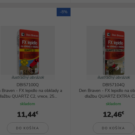
-8%
ilustračný obrázok
ilustračný obrázok
DBI57100Q
DBI57104Q
 Braven - FX lepidlo na obklady a
Den Braven - FX lepidlo na ob
dlažbu QUARTZ C2, vrece, 25...
dlažbu QUARTZ EXTRA C2T
skladom
skladom
11,44
12,46
€
€
DO KOŠÍKA
DO KOŠÍKA