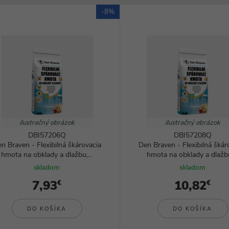
Svietidlá
-8%
ilustračný obrázok
ilustračný obrázok
DBI57206Q
DBI57208Q
n Braven - Flexibilná škárovacia
Den Braven - Flexibilná škár
hmota na obklady a dlažbu,...
hmota na obklady a dlažbu,
skladom
skladom
7,93
10,82
€
€
DO KOŠÍKA
DO KOŠÍKA