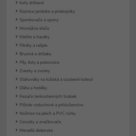
Kefy drôtené
Raznice jamkáre a priebojníky
Sponkovače a spony
Montážne klúče
Kliešte a hasáky
Pilníky a rašple
Brusivá a držiaky
Píly, listy a pokosnice
Zvierky a svorky
Sťahováky na ložiská a ozubené kolesá
Dláta a hoblíky
Rezače tenkostenných trubiek
Pištole vzduchové a príslušenstvo
Nožnice na plech a PVC rúrky
Ceruzky a značkovače
Meradlá dielenske