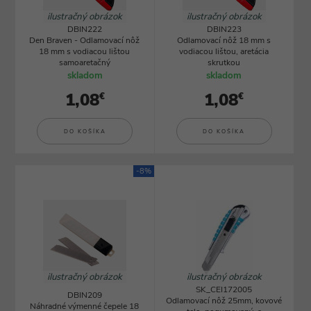
ilustračný obrázok
ilustračný obrázok
DBIN222
DBIN223
Den Braven - Odlamovací nôž
Odlamovací nôž 18 mm s
18 mm s vodiacou lištou
vodiacou lištou, aretácia
samoaretačný
skrutkou
skladom
skladom
1,08
1,08
€
€
DO KOŠÍKA
DO KOŠÍKA
-8%
ilustračný obrázok
ilustračný obrázok
SK_CEI172005
DBIN209
Odlamovací nôž 25mm, kovové
Náhradné výmenné čepele 18