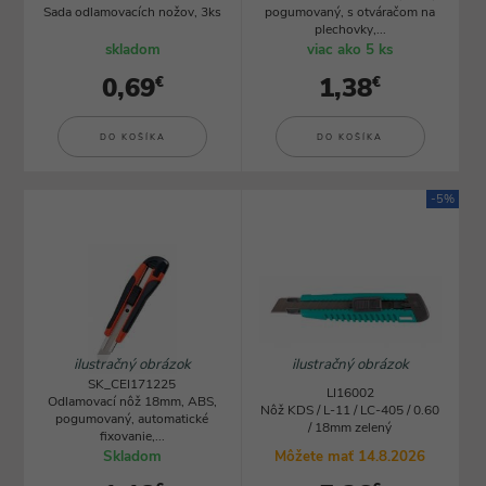
Sada odlamovacích nožov, 3ks
pogumovaný, s otváračom na
plechovky,...
skladom
viac ako 5 ks
0,69
1,38
€
€
DO KOŠÍKA
DO KOŠÍKA
-5%
ilustračný obrázok
ilustračný obrázok
SK_CEI171225
LI16002
Odlamovací nôž 18mm, ABS,
Nôž KDS / L-11 / LC-405 / 0.60
pogumovaný, automatické
/ 18mm zelený
fixovanie,...
Skladom
Môžete mať 14.8.2026