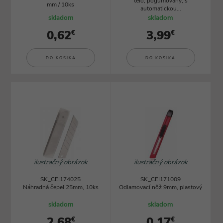
telo, pogumovaný, s
mm / 10ks
automatickou...
skladom
skladom
0,62
3,99
€
€
DO KOŠÍKA
DO KOŠÍKA
ilustračný obrázok
ilustračný obrázok
SK_CEI174025
SK_CEI171009
Náhradná čepeľ 25mm, 10ks
Odlamovací nôž 9mm, plastový
skladom
skladom
2,68
0,17
€
€