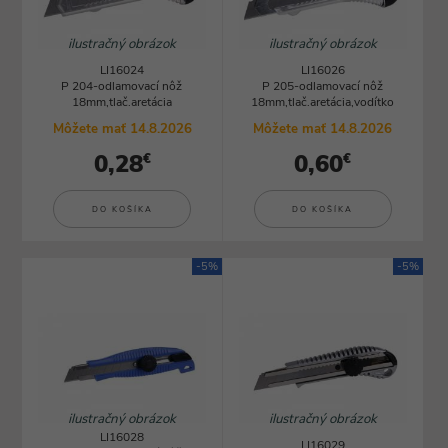
ilustračný obrázok
ilustračný obrázok
LI16024
LI16026
P 204-odlamovací nôž
P 205-odlamovací nôž
18mm,tlač.aretácia
18mm,tlač.aretácia,vodítko
Môžete mať 14.8.2026
Môžete mať 14.8.2026
0,28
0,60
€
€
DO KOŠÍKA
DO KOŠÍKA
-5%
-5%
ilustračný obrázok
ilustračný obrázok
LI16028
LI16029