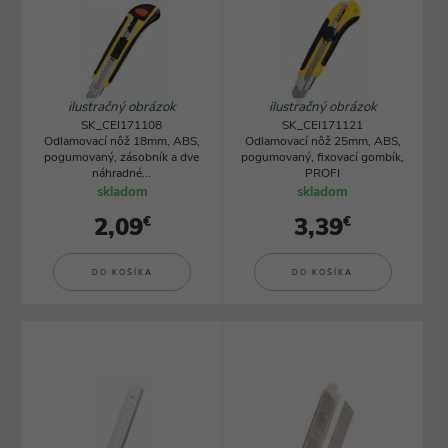
ilustračný obrázok
ilustračný obrázok
SK_CEI171108
SK_CEI171121
Odlamovací nôž 18mm, ABS,
Odlamovací nôž 25mm, ABS,
pogumovaný, zásobník a dve
pogumovaný, fixovací gombík,
náhradné...
PROFI
skladom
skladom
2,09
3,39
€
€
DO KOŠÍKA
DO KOŠÍKA