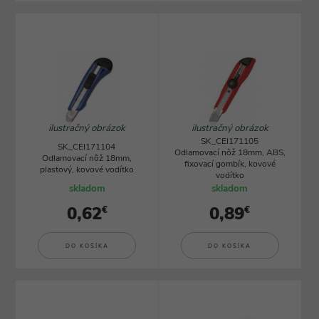
ilustračný obrázok
ilustračný obrázok
SK_CEI171105
SK_CEI171104
Odlamovací nôž 18mm, ABS,
Odlamovací nôž 18mm,
fixovací gombík, kovové
plastový, kovové vodítko
vodítko
skladom
skladom
0,62
0,89
€
€
DO KOŠÍKA
DO KOŠÍKA