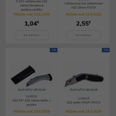
S 201-odlamovací nôž
Celokovový Alu odlamovací
18mm,Skrutková
nôž 18mm FESTA
aretácia,vodítko
Môžete mať 14.8.2026
Môžete mať 14.8.2026
1,04
2,55
€
€
DO KOŠÍKA
DO KOŠÍKA
-5%
-5%
ilustračný obrázok
ilustračný obrázok
LI16032
LI16033
Nôž NP-109 18mm delfín +
Nôž delfín PROFI FESTA
puzdro
Môžete mať 14.8.2026
Môžete mať 14.8.2026