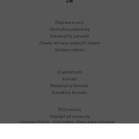
Doprava a ceny
Obchodné podmienky
Reklamačný poriadok
Zásady ochrany osobných údajov
Soubory cookies
O spoločnosti
Kontakt
Reklamačný formulár
Kontaktný formulár
RSS novinky
Odstúpiť od zmluvy tu
Copyright ©2016 - 2026 Praktis. Všetky práva vyhradené