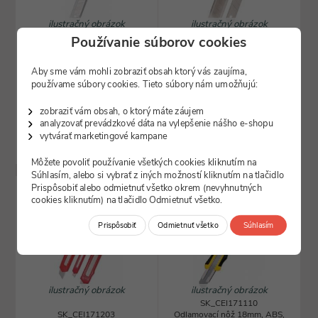
ilustračný obrázok
ilustračný obrázok
Používanie súborov cookies
SK_CEI174009
SK_CEI174018
Náhradná čepeľ 9mm, 10ks
Náhradná čepeľ 18mm, 10ks
Aby sme vám mohli zobraziť obsah ktorý vás zaujíma,
viac ako 5 ks
Skladom
používame súbory cookies. Tieto súbory nám umožňujú:
0,31
0,46
€
€
zobraziť vám obsah, o ktorý máte záujem
analyzovať prevádzkové dáta na vylepšenie nášho e-shopu
vytvárať marketingové kampane
DO KOŠÍKA
DO KOŠÍKA
Môžete povoliť používanie všetkých cookies kliknutím na
Súhlasím, alebo si vybrať z iných možností kliknutím na tlačidlo
Prispôsobiť alebo odmietnuť všetko okrem (nevyhnutných
cookies kliknutím) na tlačidlo Odmietnuť všetko.
Prispôsobiť
Odmietnuť všetko
Súhlasím
ilustračný obrázok
ilustračný obrázok
SK_CEI171110
SK_CEI171203
Odlamovací nôž 18mm, ABS,