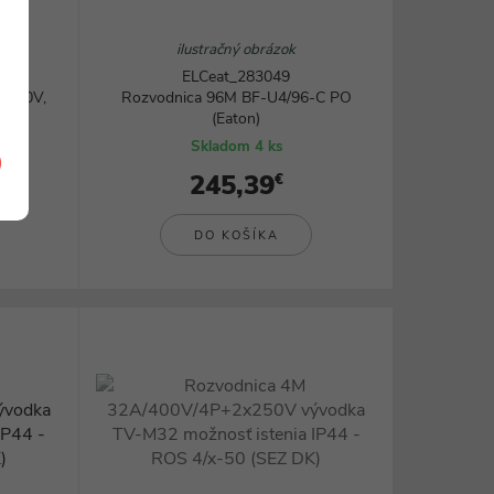
ilustračný obrázok
ELCeat_283049
2x250V,
Rozvodnica 96M BF-U4/96-C PO
(Eaton)
Skladom 4 ks
245,39
€
DO KOŠÍKA