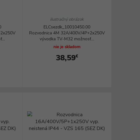
ilustračný obrázok
0
ELCsezdk_10010450.00
+2x250V
Rozvodnica 4M 32A/400V/4P+2x250V
...
vývodka TV-M32 možnosť...
nie je skladom
38,59
€