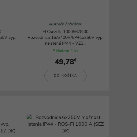
ilustračný obrázok
0
ELCsezdk_10005678.00
50V vyp.
Rozvodnica 16A/400V/5P+1x250V vyp.
neistená IP44 - VZS...
Skladom 1 ks
49,78
€
DO KOŠÍKA