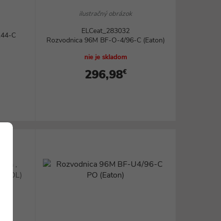
ilustračný obrázok
ELCeat_283032
144-C
Rozvodnica 96M BF-O-4/96-C (Eaton)
nie je skladom
296,98
€