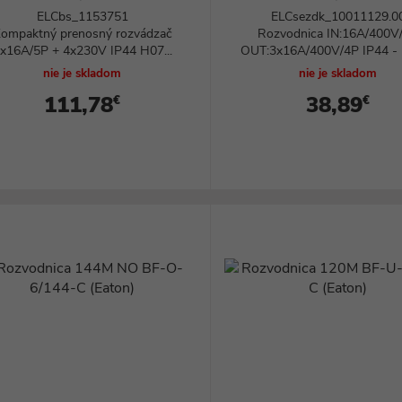
Svietidlá
ELCbs_1153751
ELCsezdk_10011129.0
ompaktný prenosný rozvádzač
Rozvodnica IN:16A/400V
x16A/5P + 4x230V IP44 H07...
OUT:3x16A/400V/4P IP44 - 
nie je skladom
nie je skladom
111,78
38,89
€
€