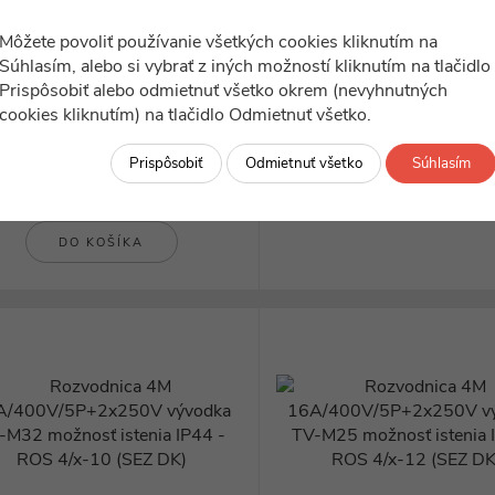
Môžete povoliť používanie všetkých cookies kliknutím na
ilustračný obrázok
ilustračný obrázok
Súhlasím, alebo si vybrať z iných možností kliknutím na tlačidlo
ELCsezdk_10012096.00
ELCpb_B.18.MS01S
Prispôsobiť alebo odmietnuť všetko okrem (nevyhnutných
Rozvodnica
Rozvodnica stĺpiková malá , 
A+32A+63A/400V/5P+10x250V
cookies kliknutím) na tlačidlo Odmietnuť všetko.
B.18.MS01 (PAWBOL)
možnosť istenia...
nie je skladom
Skladom 1 ks
Prispôsobiť
Odmietnuť všetko
Súhlasím
61,89
€
198,05
€
DO KOŠÍKA