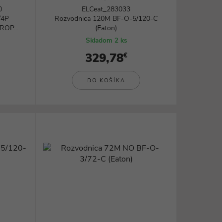
Rezanie, brúsenie a frézovanie
0
ELCeat_283033
Zváranie a lepenie
/4P
Rozvodnica 120M BF-O-5/120-C
ROP...
(Eaton)
Ohrievače a teplovzdušné pištole
všetky kategórie
Skladom 2 ks
329,78
€
DO KOŠÍKA