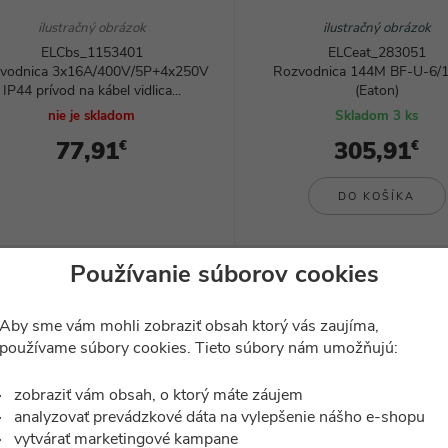
ilustračný obrázok
ilustračný obrázok
ELCbs_1153401
ELCeat_283051
vodnica 3x16A/400V/5P+4x250V
Rozvodnica 144M BF-U-6/
IP44 prívod na kábel vidlica...
(Eaton)
nie je skladom
Skladom 3 ks
77,91
305,91
€
€
DO KOŠÍKA
Používanie súborov cookies
Aby sme vám mohli zobraziť obsah ktorý vás zaujíma,
používame súbory cookies. Tieto súbory nám umožňujú:
zobraziť vám obsah, o ktorý máte záujem
analyzovať prevádzkové dáta na vylepšenie nášho e-shopu
vytvárať marketingové kampane