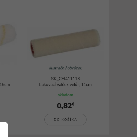
y
Svorky na bleskozvod
Podpery vedenia bleskozvodu
Uzemňovacie prvky bleskozvodu
Zachytávacie tyče bleskozvodu
Ochranné prvky na bleskozvod
Príslušenstvo bleskozvodu
Rozvádzače a rozvodnice
Rack skrine
ilustračný obrázok
Skrinky na ističe
Prázdne rozvodné skrine
SK_CEI411113
Príslušenstvo rozvodníc a rozvádzačov
, 15cm
Lakovací valček velúr, 11cm
Elektromerové rozvádzače
skladom
Zásuvkové rozvodnice
0,82
€
Elektro náradie
DO KOŠÍKA
Skúšačky a merače
AKU - náradie a osvetlenie
Vŕtačky, miešadlá a kladivá