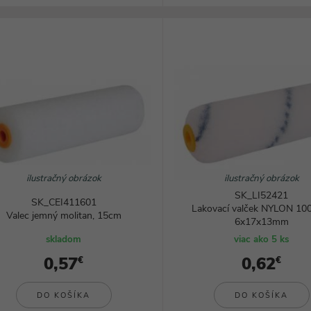
ilustračný obrázok
ilustračný obrázok
SK_LI52421
SK_CEI411601
Lakovací valček NYLON 1
Valec jemný molitan, 15cm
6x17x13mm
skladom
viac ako 5 ks
0,57
0,62
€
€
DO KOŠÍKA
DO KOŠÍKA