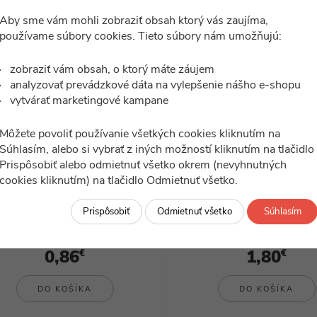
Svietidlá
Aby sme vám mohli zobraziť obsah ktorý vás zaujíma,
používame súbory cookies. Tieto súbory nám umožňujú:
zobraziť vám obsah, o ktorý máte záujem
analyzovať prevádzkové dáta na vylepšenie nášho e-shopu
vytvárať marketingové kampane
Môžete povoliť používanie všetkých cookies kliknutím na
Súhlasím, alebo si vybrať z iných možností kliknutím na tlačidlo
Prispôsobiť alebo odmietnuť všetko okrem (nevyhnutných
ilustračný obrázok
ilustračný obrázok
cookies kliknutím) na tlačidlo Odmietnuť všetko.
SK_CEI411604
SK_CEI411134
Lakovací valček velúr, 15cm
Lakovací valček velúr, 10cm 
Prispôsobiť
Odmietnuť všetko
Súhlasím
skladom
skladom
0,86
1,80
€
€
DO KOŠÍKA
DO KOŠÍKA