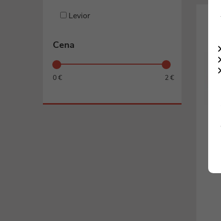
Ovládacie káble
Levior
Špeciálne káble
Organizácia kabeláže
všetky kategórie
Cena
Ostatné elektro
Batérie
0 €
2 €