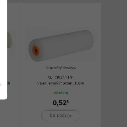
Rezanie, brúsenie a frézovanie
Zváranie a lepenie
Ohrievače a teplovzdušné pištole
všetky kategórie
ilustračný obrázok
SK_CEI411101
- midi
Valec jemný molitan, 10cm
skladom
0,52
€
DO KOŠÍKA