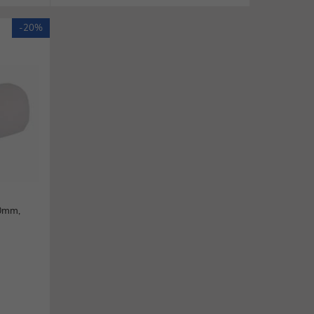
-20%
00mm,