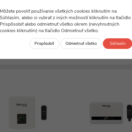
ilustračný obrázok
ilustračný obrázok
Môžete povoliť používanie všetkých cookies kliknutím na
BCB-21d-3M07
BCB-21d-3M08
lax X3-MIC-10K-G2, WiFi+LAN
Solax X3-MIC-12K-G2, WiF
Súhlasím, alebo si vybrať z iných možností kliknutím na tlačidlo
Prispôsobiť alebo odmietnuť všetko okrem (nevyhnutných
viac ako 5 ks
menej ako 5 ks
cookies kliknutím) na tlačidlo Odmietnuť všetko.
1 097,59
1 139,10
€
€
Prispôsobiť
Odmietnuť všetko
Súhlasím
DO KOŠÍKA
DO KOŠÍKA