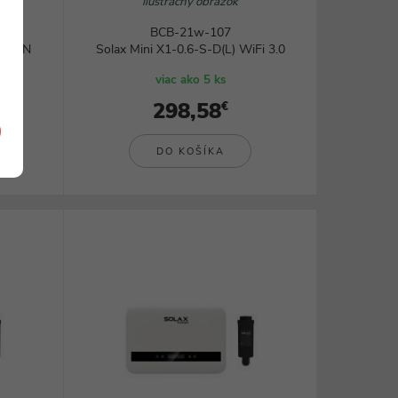
ilustračný obrázok
BCB-21w-107
i+LAN
Solax Mini X1-0.6-S-D(L) WiFi 3.0
viac ako 5 ks
298,58
€
DO KOŠÍKA