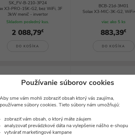
SK_FV-B-210-3P24
BCB-21d-3M01
ax X3-PRO-15K-G2, bez WiFi, 3F
Solax X3-MIC-3K-G2, WiF
3kW menič - invertor
Skladom posledný kus.
viac ako 5 ks
2 088,79
883,39
€
€
DO KOŠÍKA
DO KOŠÍKA
Používanie súborov cookies
Aby sme vám mohli zobraziť obsah ktorý vás zaujíma,
používame súbory cookies. Tieto súbory nám umožňujú:
zobraziť vám obsah, o ktorý máte záujem
analyzovať prevádzkové dáta na vylepšenie nášho e-shopu
vytvárať marketingové kampane