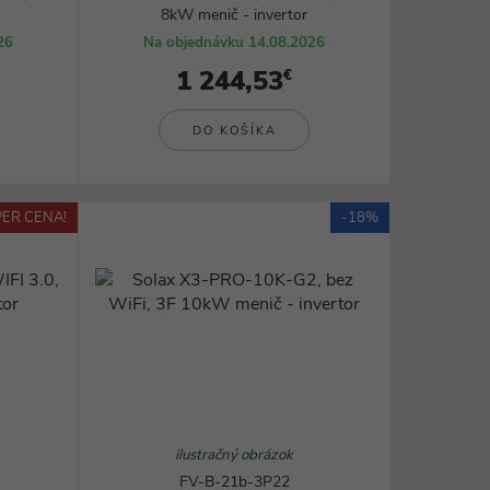
8kW menič - invertor
Rezanie, brúsenie a frézovanie
Zváranie a lepenie
26
Na objednávku 14.08.2026
Ohrievače a teplovzdušné pištole
1 244,53
€
všetky kategórie
DO KOŠÍKA
ER CENA!
-18%
ilustračný obrázok
FV-B-21b-3P22