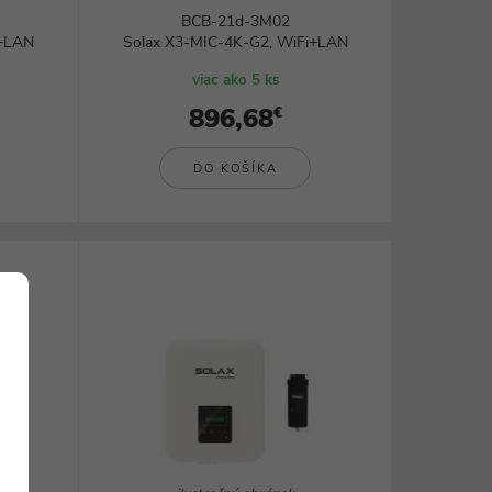
BCB-21d-3M02
i+LAN
Solax X3-MIC-4K-G2, WiFi+LAN
viac ako 5 ks
896,68
€
DO KOŠÍKA