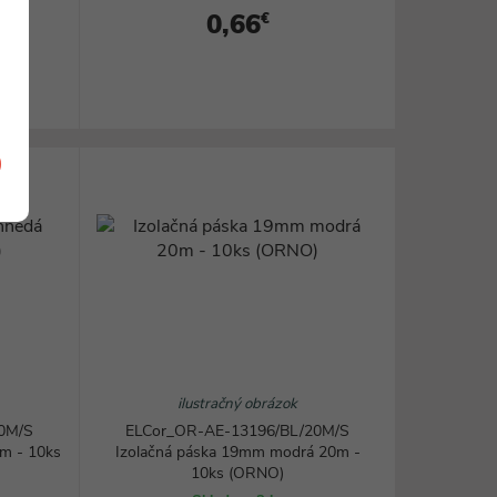
0,66
€
ilustračný obrázok
0M/S
ELCor_OR-AE-13196/BL/20M/S
m - 10ks
Izolačná páska 19mm modrá 20m -
10ks (ORNO)