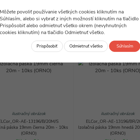
3,05
1,61
€
€
Môžete povoliť používanie všetkých cookies kliknutím na
Súhlasím, alebo si vybrať z iných možností kliknutím na tlačidlo
DO KOŠÍKA
Prispôsobiť alebo odmietnuť všetko okrem (nevyhnutných
cookies kliknutím) na tlačidlo Odmietnuť všetko.
Prispôsobiť
Odmietnuť všetko
Súhlasím
ilustračný obrázok
ilustračný obrázok
ELCor_OR-AE-13196/B/20M/S
ELCor_OR-AE-13196/BR/2
čná páska 19mm čierna 20m - 10ks
Izolačná páska 19mm hnedá 20
(ORNO)
(ORNO)