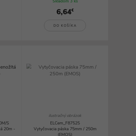
Skladom 3 ks
6,64
€
DO KOŠÍKA
ilustračný obrázok
0M/S
ELCem_F87525
tá 20m -
Vytyčovacia páska 75mm / 250m
(EMOS)