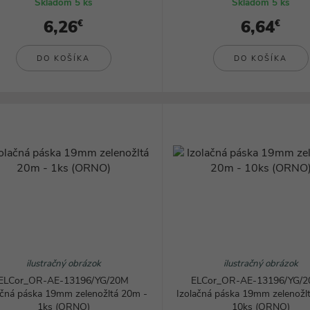
Skladom 5 ks
Skladom 5 ks
6,26
6,64
€
€
DO KOŠÍKA
DO KOŠÍKA
ilustračný obrázok
ilustračný obrázok
ELCor_OR-AE-13196/YG/20M
ELCor_OR-AE-13196/YG/2
ačná páska 19mm zelenožltá 20m -
Izolačná páska 19mm zelenožl
1ks (ORNO)
10ks (ORNO)