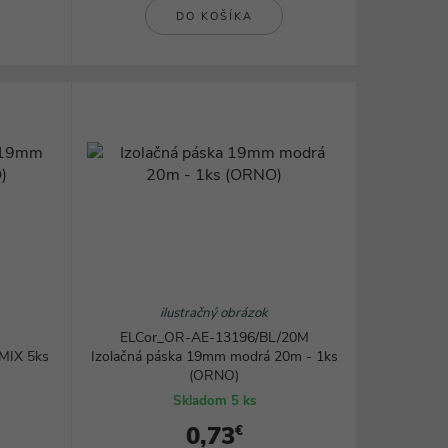
Rezanie, brúsenie a frézovanie
DO KOŠÍKA
Zváranie a lepenie
Ohrievače a teplovzdušné pištole
všetky kategórie
ilustračný obrázok
ELCor_OR-AE-13196/BL/20M
MIX 5ks
Izolačná páska 19mm modrá 20m - 1ks
(ORNO)
Skladom 5 ks
0,73
€