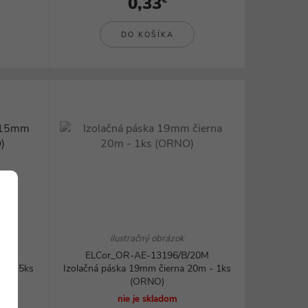
0,33
€
DO KOŠÍKA
ilustračný obrázok
ELCor_OR-AE-13196/B/20M
MIX 5ks
Izolačná páska 19mm čierna 20m - 1ks
(ORNO)
nie je skladom