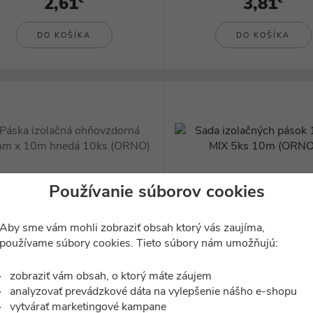
2,61
3,81
€
€
DO KOŠÍKA
DO KOŠÍKA
Používanie súborov cookies
Aby sme vám mohli zobraziť obsah ktorý vás zaujíma,
používame súbory cookies. Tieto súbory nám umožňujú:
ilustračný obrázok
ilustračný obrázok
LCor_OR-AE-13214/BR/10M/S
ELCor_OR-AE-13215
ka izolačná ohňovzdorná 15mm x
Sada izolačných pások 15mm 
zobraziť vám obsah, o ktorý máte záujem
10m hnedá 10ks...
10m (ORNO)
analyzovať prevádzkové dáta na vylepšenie nášho e-shopu
nie je skladom
Skladom 5 ks
vytvárať marketingové kampane