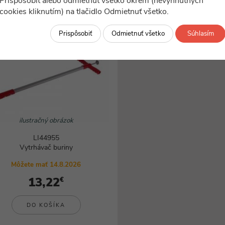
Prispôsobiť alebo odmietnuť všetko okrem (nevyhnutných
Svietidlá
cookies kliknutím) na tlačidlo Odmietnuť všetko.
-5%
Prispôsobiť
Odmietnuť všetko
Súhlasím
ilustračný obrázok
LI44955
Vytrhávač buriny
Môžete mať 14.8.2026
13,22
€
DO KOŠÍKA