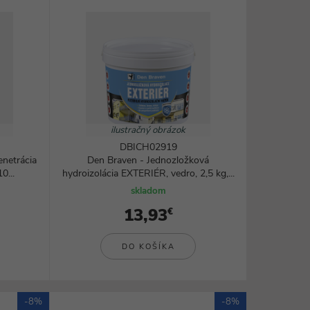
ilustračný obrázok
DBICH02919
netrácia
Den Braven - Jednozložková
0...
hydroizolácia EXTERIÉR, vedro, 2,5 kg,...
skladom
13,93
€
DO KOŠÍKA
-8%
-8%