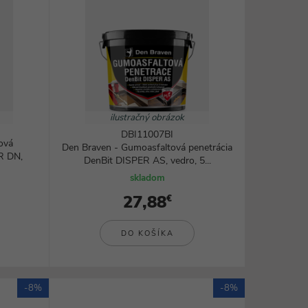
ilustračný obrázok
DBI11007BI
ová
Den Braven - Gumoasfaltová penetrácia
R DN,
DenBit DISPER AS, vedro, 5...
skladom
27,88
€
DO KOŠÍKA
-8%
-8%