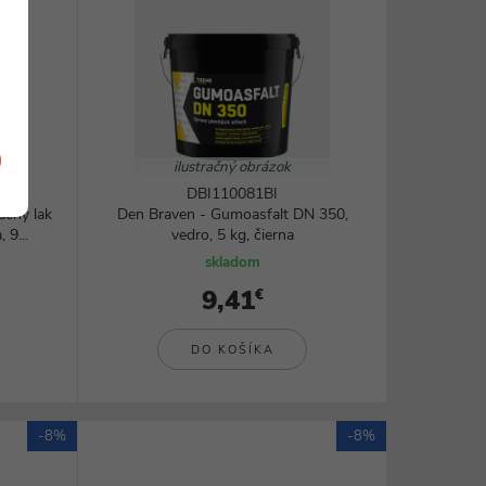
ilustračný obrázok
DBI110081BI
ačný lak
Den Braven - Gumoasfalt DN 350,
 9...
vedro, 5 kg, čierna
skladom
9,41
€
DO KOŠÍKA
-8%
-8%