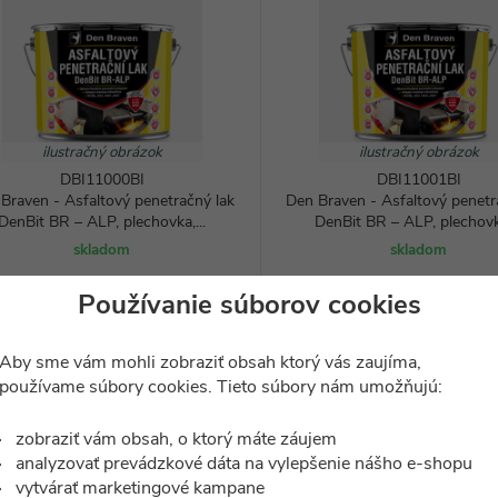
ilustračný obrázok
ilustračný obrázok
DBI11000BI
DBI11001BI
Braven - Asfaltový penetračný lak
Den Braven - Asfaltový penetr
DenBit BR – ALP, plechovka,...
DenBit BR – ALP, plechovka
skladom
skladom
21,91
37,82
€
€
Používanie súborov cookies
DO KOŠÍKA
DO KOŠÍKA
Aby sme vám mohli zobraziť obsah ktorý vás zaujíma,
používame súbory cookies. Tieto súbory nám umožňujú:
-8%
zobraziť vám obsah, o ktorý máte záujem
analyzovať prevádzkové dáta na vylepšenie nášho e-shopu
vytvárať marketingové kampane