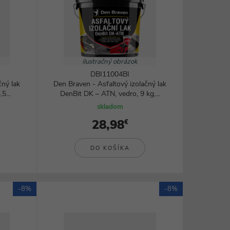
ilustračný obrázok
DBI11004BI
čný lak
Den Braven - Asfaltový izolačný lak
5...
DenBit DK – ATN, vedro, 9 kg,...
skladom
28,98
€
DO KOŠÍKA
-8%
-8%