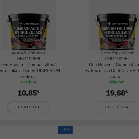
ilustračný obrázok
ilustračný obrázok
DBI11008BI
DBI11009BI
Den Braven - Gumoasfaltová
Den Braven - Gumoasfalt
ydroizolácia DenBit DISPER DN,
hydroizolácia DenBit DISPE
vedro,...
vedro,...
skladom
skladom
10,85
19,68
€
€
DO KOŠÍKA
DO KOŠÍKA
-8%