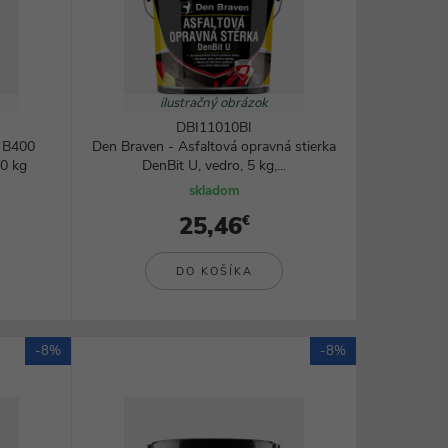
Rezanie, brúsenie a frézovanie
Zváranie a lepenie
Ohrievače a teplovzdušné pištole
všetky kategórie
ilustračný obrázok
DBI11010BI
 B400
Den Braven - Asfaltová opravná stierka
10 kg
DenBit U, vedro, 5 kg,...
skladom
25,46
€
DO KOŠÍKA
-8%
-8%