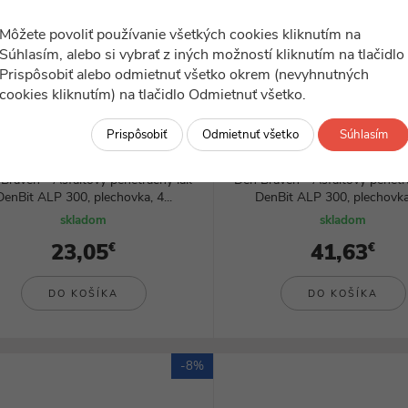
Môžete povoliť používanie všetkých cookies kliknutím na
Súhlasím, alebo si vybrať z iných možností kliknutím na tlačidlo
Prispôsobiť alebo odmietnuť všetko okrem (nevyhnutných
cookies kliknutím) na tlačidlo Odmietnuť všetko.
Prispôsobiť
Odmietnuť všetko
Súhlasím
ilustračný obrázok
ilustračný obrázok
DBI10988BI
DBI10990BI
Braven - Asfaltový penetračný lak
Den Braven - Asfaltový penetr
DenBit ALP 300, plechovka, 4...
DenBit ALP 300, plechovka,
skladom
skladom
23,05
41,63
€
€
DO KOŠÍKA
DO KOŠÍKA
-8%