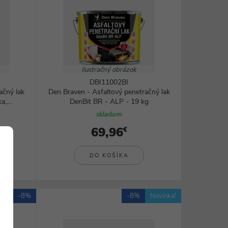
ilustračný obrázok
DBI11002BI
ačný lak
Den Braven - Asfaltový penetračný lak
,...
DenBit BR - ALP - 19 kg
skladom
69,96
€
DO KOŠÍKA
-8%
-8%
Novinka!