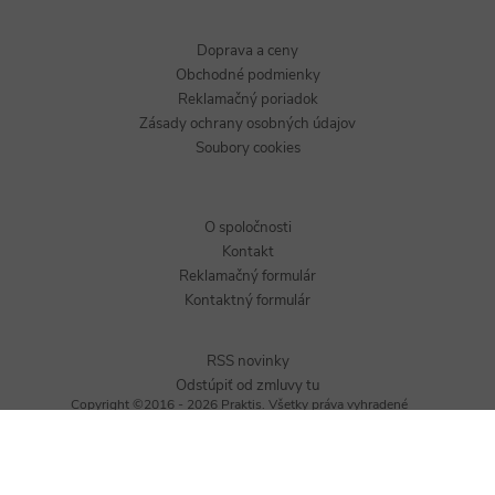
Doprava a ceny
Obchodné podmienky
Reklamačný poriadok
Zásady ochrany osobných údajov
Soubory cookies
O spoločnosti
Kontakt
Reklamačný formulár
Kontaktný formulár
RSS novinky
Odstúpiť od zmluvy tu
Copyright ©2016 - 2026 Praktis. Všetky práva vyhradené