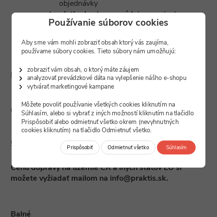
objednávky
platba kartou na výdajnom mieste e-
Používanie súborov cookies
shopu do 30.4.2026 nie je možná
v prípade objednania tovaru v neobvyklých
Aby sme vám mohli zobraziť obsah ktorý vás zaujíma,
množstvách si vyhradzujeme právo platby
používame súbory cookies. Tieto súbory nám umožňujú:
vopred
zobraziť vám obsah, o ktorý máte záujem
Bankové spojenie pre platby v EUR
analyzovať prevádzkové dáta na vylepšenie nášho e-shopu
vytvárať marketingové kampane
Fio banka - IBAN:
SK08 8330 0000 0039 0711
Môžete povoliť používanie všetkých cookies kliknutím na
0770
Súhlasím, alebo si vybrať z iných možností kliknutím na tlačidlo
Prispôsobiť alebo odmietnuť všetko okrem (nevyhnutných
cookies kliknutím) na tlačidlo Odmietnuť všetko.
Cena dopravy na územie ČR a iných štátov EÚ
Prispôsobiť
Odmietnuť všetko
Súhlasím
Cenu dopravy na územie ČR a iných štátov EÚ si
možete vyžiadať mailom na info@praktis.sk.
Balné