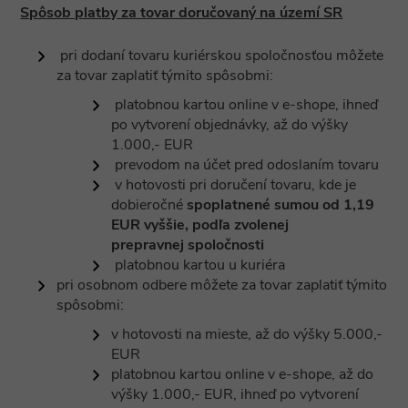
Spôsob platby za tovar doručovaný na území SR
pri dodaní tovaru kuriérskou spoločnosťou môžete
za tovar zaplatiť týmito spôsobmi:
platobnou kartou online v e-shope, ihneď
po vytvorení objednávky, až do výšky
1.000,- EUR
prevodom na účet pred odoslaním tovaru
v hotovosti pri doručení tovaru, kde je
dobieročné
spoplatnené sumou od 1,19
EUR vyššie, podľa zvolenej
prepravnej spoločnosti
platobnou kartou u kuriéra
pri osobnom odbere môžete za tovar zaplatiť týmito
spôsobmi:
v hotovosti na mieste, až do výšky 5.000,-
EUR
platobnou kartou online v e-shope, až do
výšky 1.000,- EUR, ihneď po vytvorení