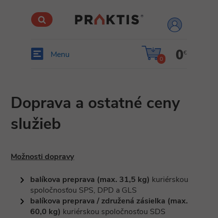
prihlásiť
sa
0
€
Menu
0
Doprava a ostatné ceny
služieb
Možnosti dopravy
balíkova preprava (max. 31,5 kg)
kuriérskou
spoločnosťou SPS, DPD a GLS
balíkova preprava / združená zásielka (max.
60,0 kg)
kuriérskou spoločnosťou SDS