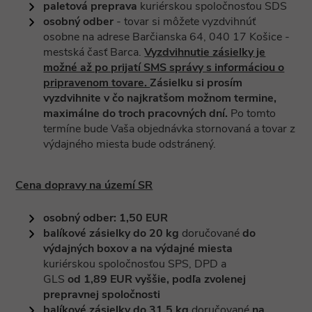
paletová preprava
kuriérskou spoločnosťou SDS
osobný odber
- tovar si môžete vyzdvihnúť
osobne na adrese Barčianska 64, 040 17 Košice -
mestská časť Barca.
Vyzdvihnutie zásielky je
možné až po prijatí SMS správy s informáciou o
pripravenom tovare.
Zásielku si prosím
vyzdvihnite v čo najkratšom možnom termine,
maximálne do troch pracovných dní.
Po tomto
termíne bude Vaša objednávka stornovaná a tovar z
výdajného miesta bude odstránený.
Cena dopravy na území SR
osobný odber: 1,50 EUR
balíkové zásielky do 20 kg
doručované
do
výdajných boxov a na výdajné miesta
kuriérskou spoločnosťou SPS, DPD a
GLS
od 1,89 EUR vyššie, podľa zvolenej
prepravnej spoločnosti
balíkové zásielky do 31,5 kg
doručované
na