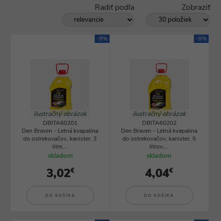
Radiť podľa
Zobraziť
-8%
-8%
ilustračný obrázok
ilustračný obrázok
DBITA60201
DBITA60202
Den Braven - Letná kvapalina
Den Braven - Letná kvapalina
do ostrekovačov, kanister, 3
do ostrekovačov, kanister, 5
litre,...
litrov,...
skladom
skladom
3,02
4,04
€
€
DO KOŠÍKA
DO KOŠÍKA