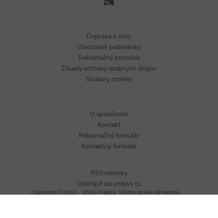
Doprava a ceny
Obchodné podmienky
Reklamačný poriadok
Zásady ochrany osobných údajov
Soubory cookies
O spoločnosti
Kontakt
Reklamačný formulár
Kontaktný formulár
RSS novinky
Odstúpiť od zmluvy tu
Copyright ©2016 - 2026 Praktis. Všetky práva vyhradené