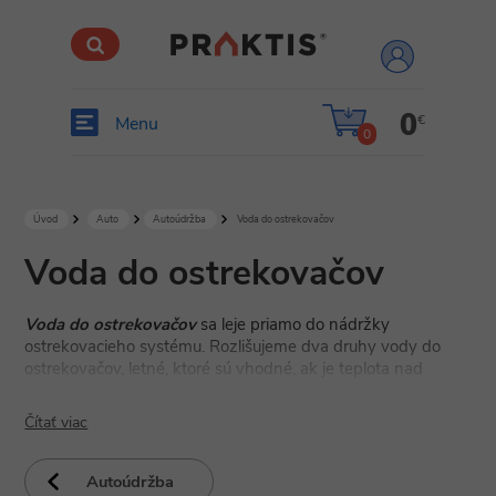
prihlásiť
sa
0
€
Menu
0
Úvod
Auto
Autoúdržba
Voda do ostrekovačov
Voda do ostrekovačov
Voda do ostrekovačov
sa leje priamo do nádržky
ostrekovacieho systému. Rozlišujeme dva druhy vody do
ostrekovačov, letné, ktoré sú vhodné, ak je teplota nad
bodom mrazu a zimné, ktoré obsahujú nemrznúcu prímes, a
preto sú vhodné aj počas mínusových teplôt.
Čítať viac
Vďaka vode do ostrekovačov je zlepšená viditeľnosť vodiča
Autoúdržba
počas jazdy, a tak je cesta bezpečnejšia.