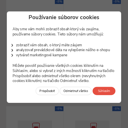
-8%
-8%
Používanie súborov cookies
Aby sme vám mohli zobraziť obsah ktorý vás zaujíma,
používame súbory cookies. Tieto súbory nám umožňujú:
zobraziť vám obsah, o ktorý máte záujem
ilustračný obrázok
ilustračný obrázok
analyzovať prevádzkové dáta na vylepšenie nášho e-shopu
DBITA00061
DBITA00062
Den Braven - Nemrznúca
vytvárať marketingové kampane
Den Braven - Nemrznúca
kvapalina do ostrekovačov -20
kvapalina do ostrekovačov -20
°C, kanister,...
°C, kanister,...
Môžete povoliť používanie všetkých cookies kliknutím na
skladom
skladom
Súhlasím, alebo si vybrať z iných možností kliknutím na tlačidlo
Prispôsobiť alebo odmietnuť všetko okrem (nevyhnutných
4,67
6,17
€
€
cookies kliknutím) na tlačidlo Odmietnuť všetko.
Prispôsobiť
Odmietnuť všetko
Súhlasím
DO KOŠÍKA
DO KOŠÍKA
-8%
-8%