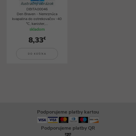
ilustračný obrázok
DBITA00046
Den Braven - Nemrznúca
kvapalina do ostrekovačov -40
°C, kanister,...
skladom
8,33
€
DO KOŠÍKA
Podporujeme platby kartou
Podporujeme platby QR