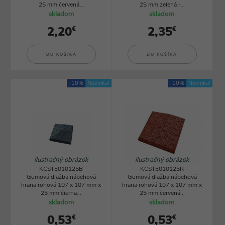
25 mm červená...
25 mm zelená -...
skladom
skladom
2,20
2,35
€
€
DO KOŠÍKA
DO KOŠÍKA
-10%
Novinka!
-10%
Novinka!
ilustračný obrázok
ilustračný obrázok
KCSTE010125B
KCSTE010125R
Gumová dlažba nábehová
Gumová dlažba nábehová
hrana rohová 107 x 107 mm x
hrana rohová 107 x 107 mm x
25 mm čierna...
25 mm červená...
skladom
skladom
0,53
0,53
€
€