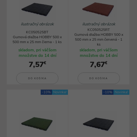
ilustračný obrázok
ilustračný obrázok
KC050525RT
KC050525BT
Gumová dlažba HOBBY 500 x
Gumová dlažba HOBBY 500 x
500 mm x 25 mm červená - 1
500 mm x 25 mm čierna - 1 ks
ks
skladom, pri väčšom
skladom, pri väčšom
množstve do 14 dní
množstve do 14 dní
7,57
7,67
€
€
DO KOŠÍKA
DO KOŠÍKA
-10%
Novinka!
-10%
Novinka!