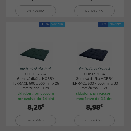
DO KOŠÍKA
DO KOŠÍKA
-10%
Novinka!
-10%
Novinka!
ilustračný obrázok
ilustračný obrázok
KC050525GA
KC050530BA
Gumová dlažba HOBBY
Gumová dlažba HOBBY
TERRACE 500 x 500 mm x 25
TERRACE 500 x 500 mm x 30
mm zelená - 1 ks
mm čierna - 1 ks
skladom, pri väčšom
skladom, pri väčšom
množstve do 14 dní
množstve do 14 dní
8,25
8,98
€
€
DO KOŠÍKA
DO KOŠÍKA