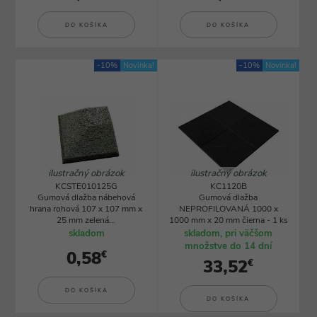
DO KOŠÍKA
DO KOŠÍKA
-10%
Novinka!
-10%
Novinka!
ilustračný obrázok
ilustračný obrázok
KCSTE010125G
KC1120B
Gumová dlažba nábehová
Gumová dlažba
hrana rohová 107 x 107 mm x
NEPROFILOVANÁ 1000 x
25 mm zelená...
1000 mm x 20 mm čierna - 1 ks
skladom
skladom, pri väčšom
množstve do 14 dní
0,58
€
33,52
€
DO KOŠÍKA
DO KOŠÍKA