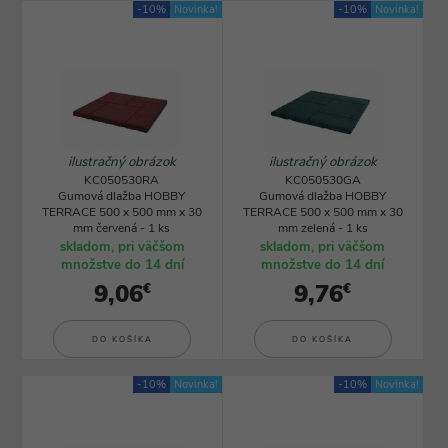
-10%
Novinka!
-10%
Novinka!
ilustračný obrázok
ilustračný obrázok
KC050530RA
KC050530GA
Gumová dlažba HOBBY
Gumová dlažba HOBBY
TERRACE 500 x 500 mm x 30
TERRACE 500 x 500 mm x 30
mm červená - 1 ks
mm zelená - 1 ks
skladom, pri väčšom
skladom, pri väčšom
množstve do 14 dní
množstve do 14 dní
9,06
9,76
€
€
DO KOŠÍKA
DO KOŠÍKA
-10%
Novinka!
-10%
Novinka!