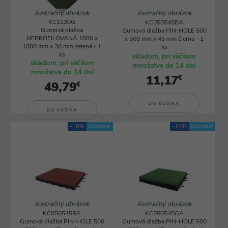
ilustračný obrázok
ilustračný obrázok
KC1130G
KC050545BA
Gumová dlažba
Gumová dlažba PIN-HOLE 500
NEPROFILOVANÁ 1000 x
x 500 mm x 45 mm čierna - 1
1000 mm x 30 mm zelená - 1
ks
ks
skladom, pri väčšom
skladom, pri väčšom
množstve do 14 dní
množstve do 14 dní
11,17
€
49,79
€
DO KOŠÍKA
DO KOŠÍKA
-10%
Novinka!
-10%
Novinka!
ilustračný obrázok
ilustračný obrázok
KC050545RA
KC050545GA
Gumová dlažba PIN-HOLE 500
Gumová dlažba PIN-HOLE 500