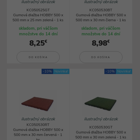
ilustračný obrázok
ilustračný obrázok
KC050525GT
KC050530BT
Gumová dlažba HOBBY 500 x
Gumová dlažba HOBBY 500 x
500 mm x 25 mm zelená - 1 ks
500 mm x 30 mm čierna - 1 ks
skladom, pri väčšom
skladom, pri väčšom
množstve do 14 dní
množstve do 14 dní
8,25
8,98
€
€
DO KOŠÍKA
DO KOŠÍKA
-10%
Novinka!
-10%
Novinka!
ilustračný obrázok
ilustračný obrázok
KC050530RT
KC050530GT
Gumová dlažba HOBBY 500 x
Gumová dlažba HOBBY 500 x
500 mm x 30 mm červená - 1
500 mm x 30 mm zelená - 1 ks
ks