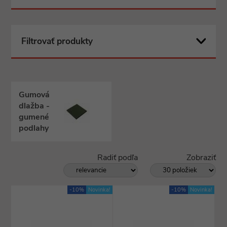
Filtrovať produkty
Gumová
dlažba -
gumené
podlahy
Radiť podľa
Zobraziť
-10%
Novinka!
-10%
Novinka!