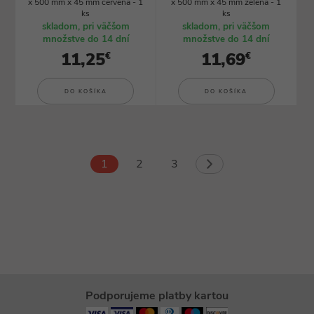
x 500 mm x 45 mm červená - 1
x 500 mm x 45 mm zelená - 1
ks
ks
skladom, pri väčšom
skladom, pri väčšom
množstve do 14 dní
množstve do 14 dní
11,25
11,69
€
€
DO KOŠÍKA
DO KOŠÍKA
1
2
3
Podporujeme platby kartou