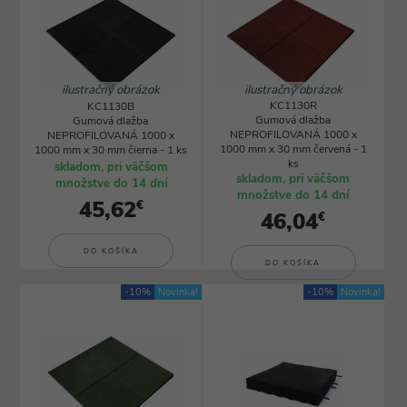
ilustračný obrázok
ilustračný obrázok
KC1130R
KC1130B
Gumová dlažba
Gumová dlažba
NEPROFILOVANÁ 1000 x
NEPROFILOVANÁ 1000 x
1000 mm x 30 mm červená - 1
1000 mm x 30 mm čierna - 1 ks
ks
skladom, pri väčšom
skladom, pri väčšom
množstve do 14 dní
množstve do 14 dní
45,62
€
46,04
€
DO KOŠÍKA
DO KOŠÍKA
-10%
Novinka!
-10%
Novinka!