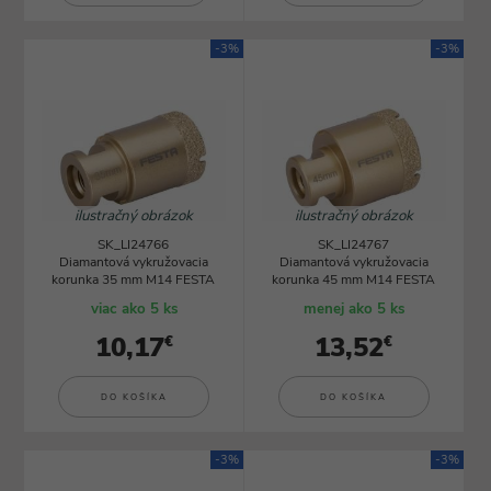
-3%
-3%
ilustračný obrázok
ilustračný obrázok
SK_LI24766
SK_LI24767
Diamantová vykružovacia
Diamantová vykružovacia
korunka 35 mm M14 FESTA
korunka 45 mm M14 FESTA
viac ako 5 ks
menej ako 5 ks
10,17
13,52
€
€
DO KOŠÍKA
DO KOŠÍKA
-3%
-3%