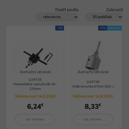
Radiť podľa
Zobraziť
-5%
-5%
Novinka!
ilustračný obrázok
ilustračný obrázok
LI24716
LI24719
Nastaviteľný vykružovák 30-
Vrták korunka 67mm SDS +
120mm
Môžete mať 14.8.2026
Môžete mať 14.8.2026
6,24
8,33
€
€
DO KOŠÍKA
DO KOŠÍKA