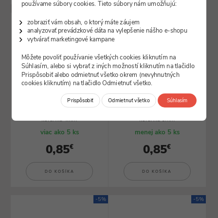
používame súbory cookies. Tieto súbory nám umožňujú:
-3%
-3%
zobraziť vám obsah, o ktorý máte záujem
analyzovať prevádzkové dáta na vylepšenie nášho e-shopu
vytvárať marketingové kampane
Môžete povoliť používanie všetkých cookies kliknutím na
Súhlasím, alebo si vybrať z iných možností kliknutím na tlačidlo
Prispôsobiť alebo odmietnuť všetko okrem (nevyhnutných
cookies kliknutím) na tlačidlo Odmietnuť všetko.
ilustračný obrázok
ilustračný obrázok
Prispôsobiť
Odmietnuť všetko
Súhlasím
SK_LI24770
SK_LI24771
Diamantová vykružovacia
Diamantová vykružovacia
korunka 4mm
korunka 6mm
viac ako 5 ks
menej ako 5 ks
0,85
0,85
€
€
DO KOŠÍKA
DO KOŠÍKA
-5%
-5%