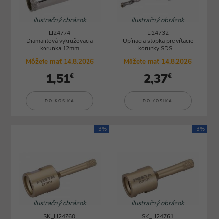
ilustračný obrázok
ilustračný obrázok
LI24774
LI24732
Diamantová vykružovacia
Upínacia stopka pre vŕtacie
korunka 12mm
korunky SDS +
Môžete mať 14.8.2026
Môžete mať 14.8.2026
1,51
2,37
€
€
DO KOŠÍKA
DO KOŠÍKA
-3%
-3%
ilustračný obrázok
ilustračný obrázok
SK_LI24760
SK_LI24761