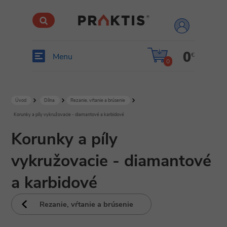
prihlásiť
sa
0
€
Menu
0
Úvod
Dílna
Rezanie, vŕtanie a brúsenie
Korunky a píly vykružovacie - diamantové a karbidové
Korunky a píly
vykružovacie - diamantové
a karbidové
Rezanie, vŕtanie a brúsenie