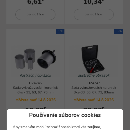
6,61
10,34
€
€
DO KOŠÍKA
DO KOŠÍKA
-5%
-5%
ilustračný obrázok
ilustračný obrázok
LI24745
LI24747
Sada vykružovacích koruniek
Sada vykružovacích koruniek
6ks - 33, 53, 67, 73mm
8ks-33, 53, 67, 73, 83mm
Môžete mať 14.8.2026
Môžete mať 14.8.2026
16,23
28,87
€
€
Používanie súborov cookies
DO KOŠÍKA
DO KOŠÍKA
Aby sme vám mohli zobraziť obsah ktorý vás zaujíma,