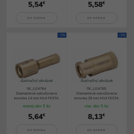
5,54
5,58
€
€
DO KOŠÍKA
DO KOŠÍKA
-3%
-3%
ilustračný obrázok
ilustračný obrázok
SK_LI24764
SK_LI24765
Diamantová vykružovacia
Diamantová vykružovacia
korunka 14 mm M14 FESTA
korunka 28 mm M14 FESTA
menej ako 5 ks
viac ako 5 ks
5,64
8,13
€
€
DO KOŠÍKA
DO KOŠÍKA