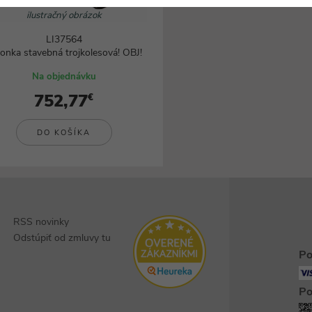
Svietidlá
ilustračný obrázok
LI37564
onka stavebná trojkolesová! OBJ!
Na objednávku
752,77
€
DO KOŠÍKA
RSS novinky
Odstúpiť od zmluvy tu
Po
Po