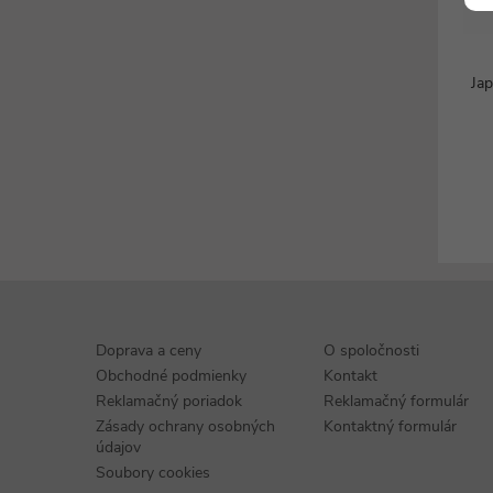
Ovládacie káble
Špeciálne káble
Organizácia kabeláže
Jap
všetky kategórie
Ostatné elektro
Batérie
Doprava a ceny
O spoločnosti
Obchodné podmienky
Kontakt
Reklamačný poriadok
Reklamačný formulár
Zásady ochrany osobných
Kontaktný formulár
údajov
Soubory cookies