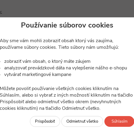
ného materiálu.
viny
 zámok
anky
re maliarov
Respirátory
Špeciálne svietidlá
Sádra a sádrové stierky a omietk
a bicykel
 trafá
cie ochranné HDPE fólie
Ochranné odevy
LED pásy a doplnky
Maliarske penetrácie
ac
é fúriky sú na povrchu potiahnuté asfaltom, aby sa zvýšila odolnosť 
 do zámkov
ky a adaptéry
cie podlahové materiály
Okuliare a ochranné štíty
Vianočné a dekoračné osvetlenie
Odstraňovanie starých náterov
Používanie súborov cookies
ého fúrika.
 a akumulátory
cie samolepiace materiály
Rukavice
Vonkajšie osvetlenie
rmátory modulárne
Ochranné mušle a zátky do uší
Interiérové svietidlá
nky
Prilby
Príslušenstvo pre svietidlá
Aby sme vám mohli zobraziť obsah ktorý vás zaujíma,
všetky kategórie
všetky kategórie
používame súbory cookies. Tieto súbory nám umožňujú:
árske náradie a pomôcky
Elektroinštalačný materiál
zobraziť vám obsah, o ktorý máte záujem
 meradlá
Automatizačné prvky
analyzovať prevádzkové dáta na vylepšenie nášho e-shopu
spájkovačky
DIN lišty
vytvárať marketingové kampane
dy a kľúče
Meracie prístroje
-5%
árske kliešte
Modulárne prístroje
Môžete povoliť používanie všetkých cookies kliknutím na
izolačné pásky
Prepojovacie lišty
Súhlasím, alebo si vybrať z iných možností kliknutím na tlačidlo
 a vŕtacie náradie
Revízne dvierka.
kategórie
všetky kategórie
Prispôsobiť alebo odmietnuť všetko okrem (nevyhnutných
cookies kliknutím) na tlačidlo Odmietnuť všetko.
 a zásuvky
Osvetlenie
vé ochrany
LED panely
Prispôsobiť
Odmietnuť všetko
Súhlasím
Reflektory
Svetelné zdroje