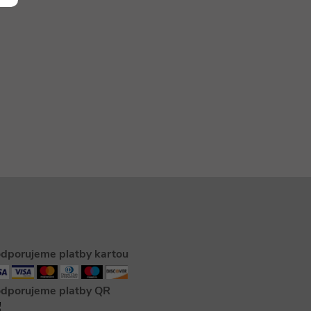
Rezanie, brúsenie a frézovanie
Zváranie a lepenie
Ohrievače a teplovzdušné pištole
všetky kategórie
dporujeme platby kartou
dporujeme platby QR