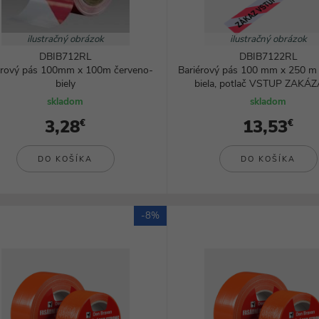
ilustračný obrázok
ilustračný obrázok
DBIB712RL
DBIB7122RL
érový pás 100mm x 100m červeno-
Bariérový pás 100 mm x 250 m
biely
biela, potlač VSTUP ZAKÁZA
skladom
skladom
3,28
13,53
€
€
DO KOŠÍKA
DO KOŠÍKA
-8%