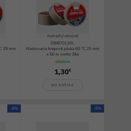
ilustračný obrázok
DBIB7011RL
°C 19 mm
Maskovacia krepová páska 60 °C 25 mm
x 50 m svetlo žltá
skladom
1,30
€
DO KOŠÍKA
-8%
-8%