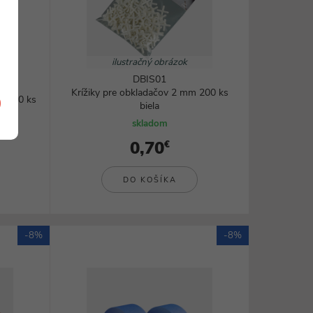
ilustračný obrázok
DBIS01
Krížiky pre obkladačov 2 mm 200 ks
 mm 30 ks
biela
skladom
0,70
€
DO KOŠÍKA
-8%
-8%