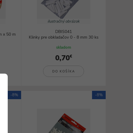
ilustračný obrázok
DBIS041
m x 50 m
Klinky pre obkladačov 0 - 8 mm 30 ks
skladom
0,70
€
DO KOŠÍKA
-8%
-8%