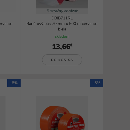
Rezanie, brúsenie a frézovanie
Zváranie a lepenie
ilustračný obrázok
Ohrievače a teplovzdušné pištole
DBIB711RL
všetky kategórie
erveno-
Bariérový pás 70 mm x 500 m červeno-
biela
skladom
13,66
€
DO KOŠÍKA
-8%
-8%