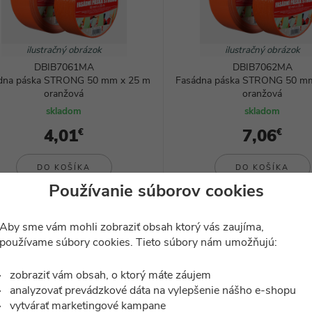
ilustračný obrázok
ilustračný obrázok
DBIB7061MA
DBIB7062MA
dna páska STRONG 50 mm x 25 m
Fasádna páska STRONG 50 m
oranžová
oranžová
skladom
skladom
4,01
7,06
€
€
DO KOŠÍKA
DO KOŠÍKA
Používanie súborov cookies
-8%
Aby sme vám mohli zobraziť obsah ktorý vás zaujíma,
používame súbory cookies. Tieto súbory nám umožňujú:
zobraziť vám obsah, o ktorý máte záujem
analyzovať prevádzkové dáta na vylepšenie nášho e-shopu
vytvárať marketingové kampane