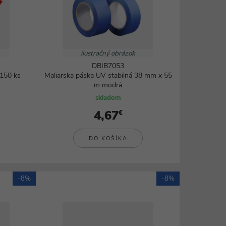
ilustračný obrázok
DBIB7053
 150 ks
Maliarska páska UV stabilná 38 mm x 55
m modrá
skladom
4,67
€
DO KOŠÍKA
-8%
-8%