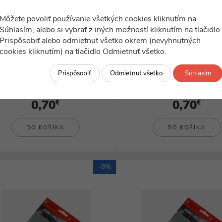
Môžete povoliť používanie všetkých cookies kliknutím na
Súhlasím, alebo si vybrať z iných možností kliknutím na tlačidlo
Prispôsobiť alebo odmietnuť všetko okrem (nevyhnutných
ilustračný obrázok
ilustračný obrázok
cookies kliknutím) na tlačidlo Odmietnuť všetko.
DBIS042
DBIS043
ky pre obkladačov 0 - 4 mm 100 ks
Klinky pre obkladačov 2,5 - 8
Prispôsobiť
Odmietnuť všetko
Súhlasím
skladom
skladom
0,70
0,70
€
€
DO KOŠÍKA
DO KOŠÍKA
-8%