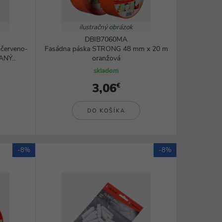
ilustračný obrázok
DBIB7060MA
 červeno-
Fasádna páska STRONG 48 mm x 20 m
NÝ...
oranžová
skladom
3,06
€
DO KOŠÍKA
-8%
-8%