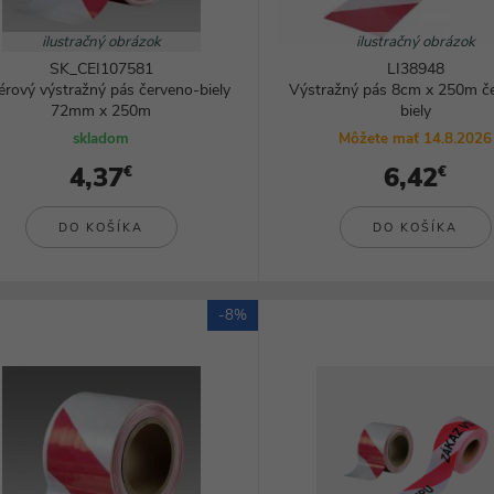
Svietidlá
ilustračný obrázok
ilustračný obrázok
SK_CEI107581
LI38948
érový výstražný pás červeno-biely
Výstražný pás 8cm x 250m č
72mm x 250m
biely
skladom
Môžete mať 14.8.2026
4,37
6,42
€
€
DO KOŠÍKA
DO KOŠÍKA
-8%