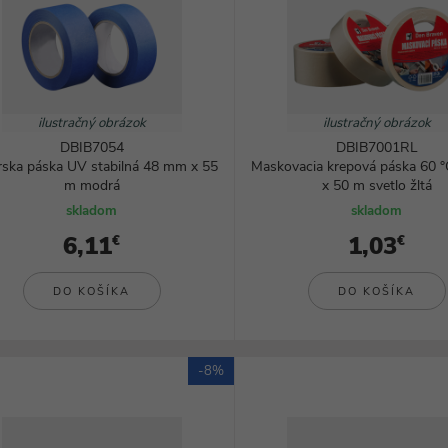
ilustračný obrázok
ilustračný obrázok
DBIB7054
DBIB7001RL
rska páska UV stabilná 48 mm x 55
Maskovacia krepová páska 60 
m modrá
x 50 m svetlo žltá
skladom
skladom
6,11
1,03
€
€
DO KOŠÍKA
DO KOŠÍKA
-8%