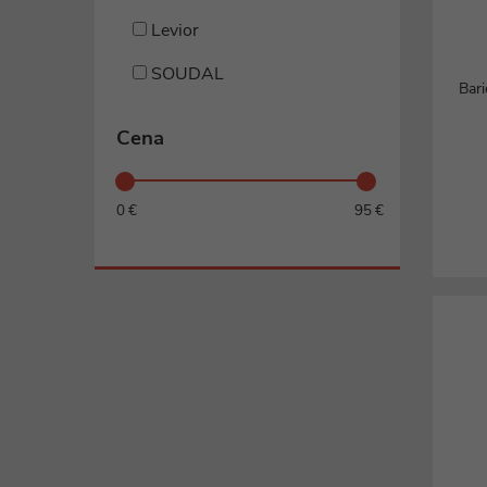
Ovládacie káble
Levior
Špeciálne káble
Organizácia kabeláže
SOUDAL
všetky kategórie
Bari
Ostatné elektro
Cena
Batérie
0 €
95 €