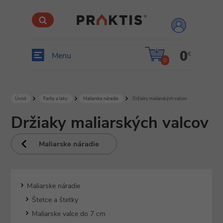
prihlásiť
sa
0
€
Menu
0
Úvod
Farby a laky
Maliarske náradie
Držiaky maliarských valcov
Držiaky maliarských valcov
Maliarske náradie
Maliarske náradie
Štetce a štetky
Maliarske valce do 7 cm