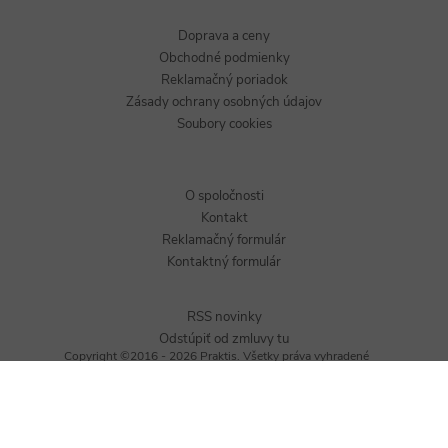
Doprava a ceny
Obchodné podmienky
Reklamačný poriadok
Zásady ochrany osobných údajov
Soubory cookies
O spoločnosti
Kontakt
Reklamačný formulár
Kontaktný formulár
RSS novinky
Odstúpiť od zmluvy tu
Copyright ©2016 - 2026 Praktis. Všetky práva vyhradené