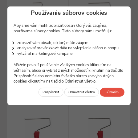
Používanie súborov cookies
Aby sme vám mohli zobraziť obsah ktorý vás zaujíma,
používame súbory cookies. Tieto súbory nám umožňujú:
ilustračný obrázok
ilustračný obrázok
zobraziť vám obsah, o ktorý máte záujem
SK_CEI441003
SK_CEI441005
analyzovať prevádzkové dáta na vylepšenie nášho e-shopu
Držiak valca 10 až 16cm, Ø
Držiak valca 18cm, Ø drôtu
vytvárať marketingové kampane
drôtu 6mm, 39cm
6mm
skladom
skladom
Môžete povoliť používanie všetkých cookies kliknutím na
Súhlasím, alebo si vybrať z iných možností kliknutím na tlačidlo
1,12
0,53
€
€
Prispôsobiť alebo odmietnuť všetko okrem (nevyhnutných
cookies kliknutím) na tlačidlo Odmietnuť všetko.
DO KOŠÍKA
DO KOŠÍKA
Prispôsobiť
Odmietnuť všetko
Súhlasím