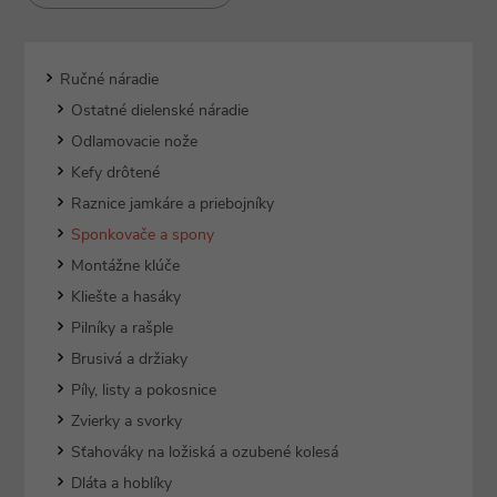
malé kontrolné okienko, cez ktoré vidíte, ako na som ste so
sponkami.
Ručné náradie
Ostatné dielenské náradie
Odlamovacie nože
Kefy drôtené
Raznice jamkáre a priebojníky
Sponkovače a spony
Montážne klúče
Kliešte a hasáky
Pilníky a rašple
Brusivá a držiaky
Píly, listy a pokosnice
Zvierky a svorky
Sťahováky na ložiská a ozubené kolesá
Dláta a hoblíky