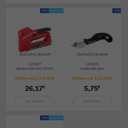
-5%
Novinka!
-5%
ilustračný obrázok
ilustračný obrázok
LI23927
LI23945
Spinkovačka 5v1 FESTA
Vyťahovák spon
Môžete mať 14.8.2026
Môžete mať 14.8.2026
26,17
5,75
€
€
DO KOŠÍKA
DO KOŠÍKA
-5%
Novinka!