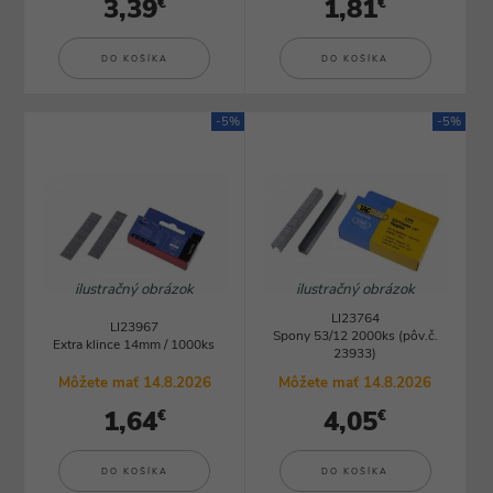
3,39
1,81
€
€
DO KOŠÍKA
DO KOŠÍKA
-5%
-5%
ilustračný obrázok
ilustračný obrázok
LI23764
LI23967
Spony 53/12 2000ks (pôv.č.
Extra klince 14mm / 1000ks
23933)
Môžete mať 14.8.2026
Môžete mať 14.8.2026
1,64
4,05
€
€
DO KOŠÍKA
DO KOŠÍKA