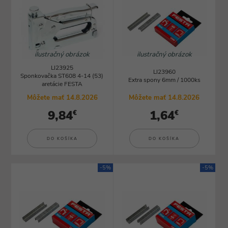
ilustračný obrázok
ilustračný obrázok
LI23925
LI23960
Sponkovačka ST608 4-14 (53)
Extra spony 6mm / 1000ks
aretácie FESTA
Môžete mať 14.8.2026
Môžete mať 14.8.2026
9,84
1,64
€
€
DO KOŠÍKA
DO KOŠÍKA
-5%
-5%