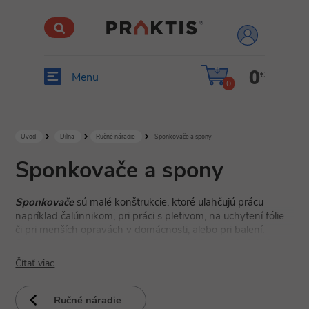
prihlásiť
sa
0
€
Menu
0
Úvod
Dílna
Ručné náradie
Sponkovače a spony
Sponkovače a spony
Sponkovače
sú malé konštrukcie, ktoré uľahčujú prácu
napríklad čalúnnikom, pri práci s pletivom, na uchytení fólie
či pri menších opravách v domácnosti, alebo pri balení.
Sponkovače sú malé nástroje, ktoré sú ľahko uskladniteľné
napríklad aj do šuflíka.
Čítať viac
Ak vám dojdu sponky v sponkovači, veľmi jednoducho si ich
Ručné náradie
môžete doplniť a pokračovať v práci. Na sponkovačoch je