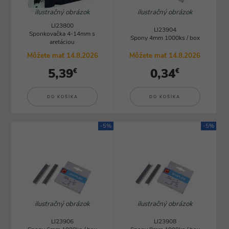
ilustračný obrázok
ilustračný obrázok
LI23800
LI23904
Sponkovačka 4-14mm s
Spony 4mm 1000ks / box
aretáciou
Môžete mať 14.8.2026
Môžete mať 14.8.2026
5,39
0,34
€
€
DO KOŠÍKA
DO KOŠÍKA
-5%
-5%
ilustračný obrázok
ilustračný obrázok
LI23906
LI23908