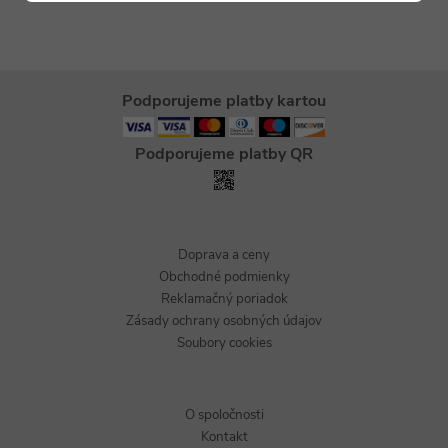
Podporujeme platby kartou
Podporujeme platby QR
Doprava a ceny
Obchodné podmienky
Reklamačný poriadok
Zásady ochrany osobných údajov
Soubory cookies
O spoločnosti
Kontakt