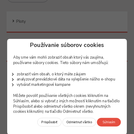
Rákosové rohože sú veľmi obľúbené aj vďaka tomu, že nie je
absolútne potrebné sa o ne starať a aj napriek tomu vydržia
veľmi dlho.
Ploty
Používanie súborov cookies
Filtrovať produkty
Aby sme vám mohli zobraziť obsah ktorý vás zaujíma,
používame súbory cookies. Tieto súbory nám umožňujú:
zobraziť vám obsah, o ktorý máte záujem
analyzovať prevádzkové dáta na vylepšenie nášho e-shopu
vytvárať marketingové kampane
Môžete povoliť používanie všetkých cookies kliknutím na
Neboli nájdené žiadne produkty
Súhlasím, alebo si vybrať z iných možností kliknutím na tlačidlo
Prispôsobiť alebo odmietnuť všetko okrem (nevyhnutných
cookies kliknutím) na tlačidlo Odmietnuť všetko.
Prispôsobiť
Odmietnuť všetko
Súhlasím