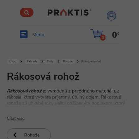
prihlásiť
sa
0
€
Menu
0
Úvod
Záhrada
Ploty
Rohože
Rákosová rohož
Rákosová rohož
Rákosová rohož
je vyrobená z prírodného materiálu, z
rákosia, ktoré vytvára príjemný, útulný dojem. Rákosové
rohože sú už dlhé roky veľmi obľúbeným doplnkom, ktorý
navyše plní aj tieniacu funkciu. Najčastejšie sa rákosové
rohože umiestňujú na balkóny, terasy alebo záhrady, kde
Čítať viac
vytvárajú perfektnú clonu pred slnkom, vetrom, prachom ale
aj pred zvedavými očami okoloidúcich či susedov.
Rohože